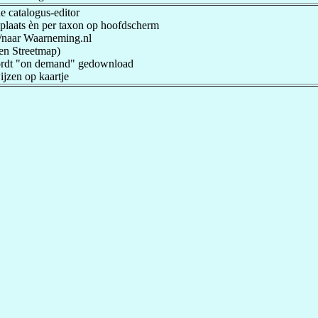
 catalogus-editor
plaats èn per taxon op hoofdscherm
n/naar Waarneming.nl
en Streetmap)
ordt "on demand" gedownload
jzen op kaartje