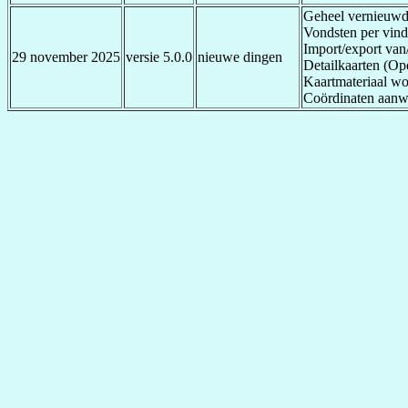
Geheel vernieuwde
Vondsten per vind
Import/export va
29 november 2025
versie 5.0.0
nieuwe dingen
Detailkaarten (Op
Kaartmateriaal w
Coördinaten aanwi