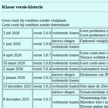
Klasse versie-historie
Geen crash bij vondsten zonder vindplaats
Geen crash bij vondsten zonder determinatie
Geen problemen m
3 juli 2026
versie 5.0.9
verbeterde fouten
Geen problemen bi
nieuwe dingen
Optioneel vindp[
1 juni 2026
versie 5.0.8
verbeterde fouten
Geen crash meer n
4 april 2026
versie 5.0.7
verbeterde fouten
Nieuwe weblink t
10 maart 2026
versie 5.0.6
verbeterde fouten
Geen crash meer 
2 maart 2026
versie 5.0.4
verbeterde fouten
Automatisch invul
nieuwe dingen
Herkennen van JP
2 januari 2026
versie 5.0.3
verbeterde fouten
15 december 2025
versie 5.0.2
verbeterde fouten
Niet meer de 20sec
nieuwe dingen
Schaal-meetlatje on
Waarneming-foto n
8 december 2025
versie 5.0.1
verbeterde fouten
Meerdere foto's i
Diverse andere kl