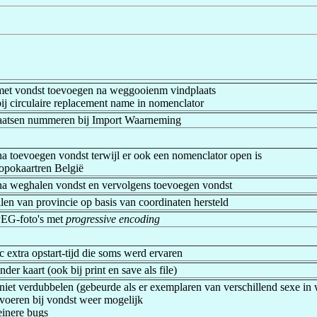
et vondst toevoegen na weggooienm vindplaats
j circulaire replacement name in nomenclator
laatsen nummeren bij Import Waarneming
a toevoegen vondst terwijl er ook een nomenclator open is
opokaartren België
na weghalen vondst en vervolgens toevoegen vondst
len van provincie op basis van coordinaten hersteld
EG-foto's met
progressive encoding
 extra opstart-tijd die soms werd ervaren
der kaart (ook bij print en save als file)
iet verdubbelen (gebeurde als er exemplaren van verschillend sexe in 
nvoeren bij vondst weer mogelijk
einere bugs